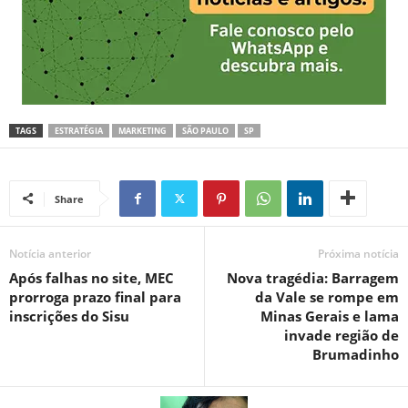
TAGS
ESTRATÉGIA
MARKETING
SÃO PAULO
SP
Share
Notícia anterior
Próxima notícia
Após falhas no site, MEC
Nova tragédia: Barragem
prorroga prazo final para
da Vale se rompe em
inscrições do Sisu
Minas Gerais e lama
invade região de
Brumadinho