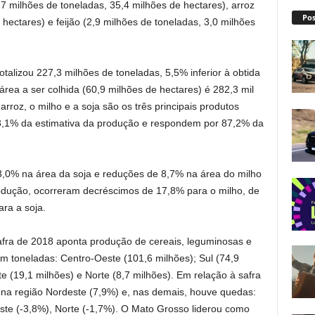
7 milhões de toneladas, 35,4 milhões de hectares), arroz
Pos
 hectares) e feijão (2,9 milhões de toneladas, 3,0 milhões
otalizou 227,3 milhões de toneladas, 5,5% inferior à obtida
rea a ser colhida (60,9 milhões de hectares) é 282,3 mil
roz, o milho e a soja são os três principais produtos
3,1% da estimativa da produção e respondem por 87,2% da
,0% na área da soja e reduções de 8,7% na área do milho
odução, ocorreram decréscimos de 17,8% para o milho, de
ra a soja.
afra de 2018 aponta produção de cereais, leguminosas e
em toneladas: Centro-Oeste (101,6 milhões); Sul (74,9
e (19,1 milhões) e Norte (8,7 milhões). Em relação à safra
na região Nordeste (7,9%) e, nas demais, houve quedas:
ste (-3,8%), Norte (-1,7%). O Mato Grosso liderou como