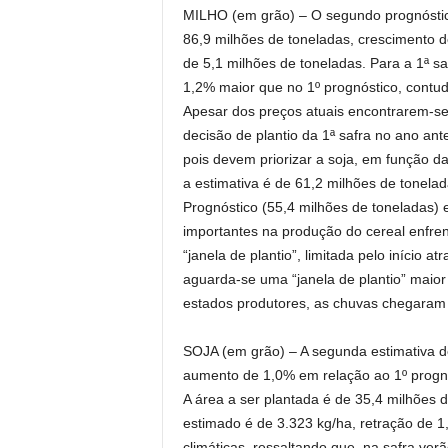
MILHO (em grão) – O segundo prognóstic
86,9 milhões de toneladas, crescimento 
de 5,1 milhões de toneladas. Para a 1ª sa
1,2% maior que no 1º prognóstico, cont
Apesar dos preços atuais encontrarem-s
decisão de plantio da 1ª safra no ano an
pois devem priorizar a soja, em função da
a estimativa é de 61,2 milhões de tonela
Prognóstico (55,4 milhões de toneladas) 
importantes na produção do cereal enfre
“janela de plantio”, limitada pelo início a
aguarda-se uma “janela de plantio” maior
estados produtores, as chuvas chegaram m
SOJA (em grão) – A segunda estimativa d
aumento de 1,0% em relação ao 1º prognó
A área a ser plantada é de 35,4 milhões
estimado é de 3.323 kg/ha, retração de 
climáticas, ressaltando que, na safra ve