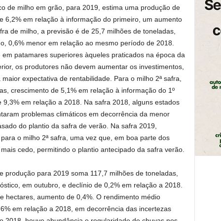
o de milho em grão, para 2019, estima uma produção de
de 6,2% em relação à informação do primeiro, um aumento
fra de milho, a previsão é de 25,7 milhões de toneladas,
udo, 0,6% menor em relação ao mesmo período de 2018.
e em patamares superiores àqueles praticados na época da
terior, os produtores não devem aumentar os investimentos,
 maior expectativa de rentabilidade. Para o milho 2ª safra,
das, crescimento de 5,1% em relação à informação do 1º
e 9,3% em relação a 2018. Na safra 2018, alguns estados
ntaram problemas climáticos em decorrência da menor
trasado do plantio da safra de verão. Na safra 2019,
 para o milho 2ª safra, uma vez que, em boa parte dos
ais cedo, permitindo o plantio antecipado da safra verão.
e produção para 2019 soma 117,7 milhões de toneladas,
stico, em outubro, e declínio de 0,2% em relação a 2018.
 de hectares, aumento de 0,4%. O rendimento médio
1,6% em relação a 2018, em decorrência das incertezas
rão 2018, houve abundância e regularidade de chuvas nos