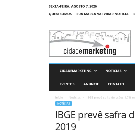
SEXTA-FEIRA, AGOSTO 7, 2026
QUEM SOMOS
SUA MARCA VAI VIRAR NOTÍCIA
C
i
d
a
d
e
M
CIDADEMARKETING
NOTÍCIAS
a
r
EVENTOS
ANUNCIE
CONTATO
k
e
Início
Notícias
IBGE prevê safra de grãos 1,7% 
t
NOTÍCIAS
i
IBGE prevê safra 
n
g
2019