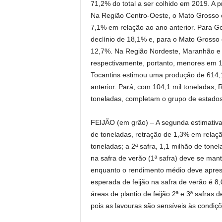
71,2% do total a ser colhido em 2019. A 
Na Região Centro-Oeste, o Mato Grosso e
7,1% em relação ao ano anterior. Para Go
declínio de 18,1% e, para o Mato Grosso
12,7%. Na Região Nordeste, Maranhão e P
respectivamente, portanto, menores em 1
Tocantins estimou uma produção de 614,1
anterior. Pará, com 104,1 mil toneladas,
toneladas, completam o grupo de estados 
FEIJÃO (em grão) – A segunda estimativa 
de toneladas, retração de 1,3% em relação
toneladas; a 2ª safra, 1,1 milhão de tonel
na safra de verão (1ª safra) deve se mant
enquanto o rendimento médio deve apres
esperada de feijão na safra de verão é 
áreas de plantio de feijão 2ª e 3ª safras
pois as lavouras são sensíveis às condiçõ