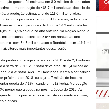
produção gaúcha foi estimada em 8,0 milhões de toneladas.
stimou uma produção de 466,7 mil toneladas, declínio de
iás, a produção estimada foi de 111,0 mil toneladas,
 do Sul, uma produção de 66,9 mil toneladas, redução de
iauí estimaram produção de 186,3 e 94,3 mil toneladas,
6,8% e 13,8% do que no ano anterior. Na Região Norte, o
 mil toneladas, declínio de 3,9% em relação ao ano
 Roraima, com 54,5 mil toneladas e Rondônia, com 119,1 mil
rizicultores mais importantes dessa região.
da produção de feijão para a safra 2019 é de 2,9 milhões
 à safra de 2018. A 1ª safra deve produzir 1,4 milhão de
adas, e a 3ª safra, 468,1 mil toneladas. A área a ser colhida
er próxima à de 2018, ou seja, 1,7 milhão de hectares,
entar queda de 7,1%, ficando em 812 kg/ha. A produção
8,0% menor que a obtida na mesma época de 2018. As
 dependem dos preços e das expectativas quanto ao clima,
es hídricas.