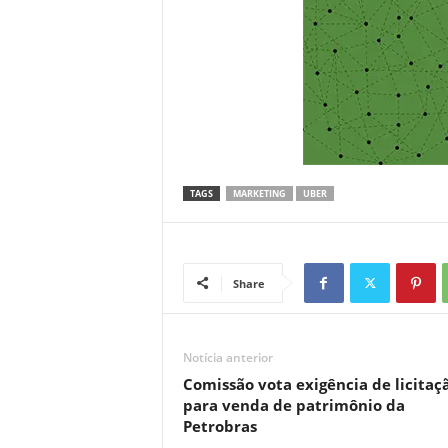
TAGS
MARKETING
UBER
Share
Notícia anterior
Comissão vota exigência de licitaç
para venda de patrimônio da
Petrobras