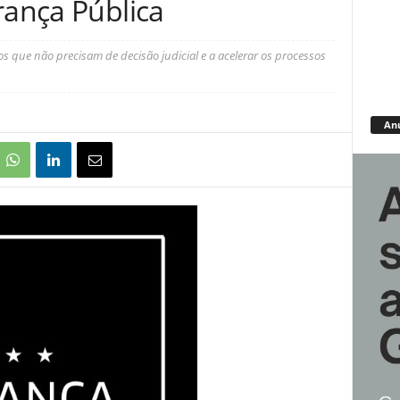
rança Pública
os que não precisam de decisão judicial e a acelerar os processos
An