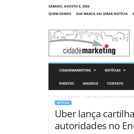
SÁBADO, AGOSTO 8, 2026
QUEM SOMOS
SUA MARCA VAI VIRAR NOTÍCIA
C
i
d
a
d
e
M
CIDADEMARKETING
NOTÍCIAS
a
r
EVENTOS
ANUNCIE
CONTATO
k
e
Início
Notícias
Uber lança cartilha de cooperaçã
t
NOTÍCIAS
i
Uber lança cartil
n
g
autoridades no E