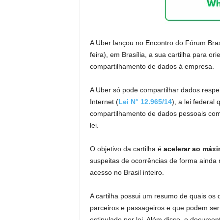
A Uber lançou no Encontro do Fórum Brasi
feira), em Brasília, a sua cartilha para or
compartilhamento de dados à empresa.
A Uber só pode compartilhar dados respeit
Internet (
Lei N° 12.965/14
), a lei federa
compartilhamento de dados pessoais com 
lei.
O objetivo da cartilha é
acelerar ao máx
suspeitas de ocorrências de forma ainda m
acesso no Brasil inteiro.
A cartilha possui um resumo de quais os 
parceiros e passageiros e que podem ser
estipulado por lei. Além disso, o documen