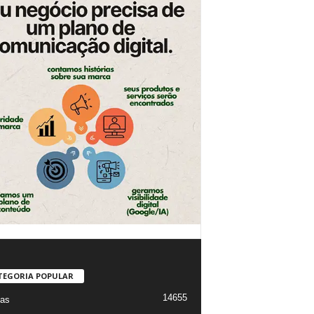
TEGORIA POPULAR
14655
ias