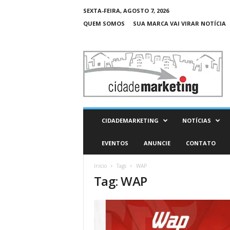
SEXTA-FEIRA, AGOSTO 7, 2026
QUEM SOMOS
SUA MARCA VAI VIRAR NOTÍCIA
C
i
d
a
d
e
M
CIDADEMARKETING
NOTÍCIAS
a
r
EVENTOS
ANUNCIE
CONTATO
k
e
Início
Tags
WAP
t
Tag: WAP
i
n
g