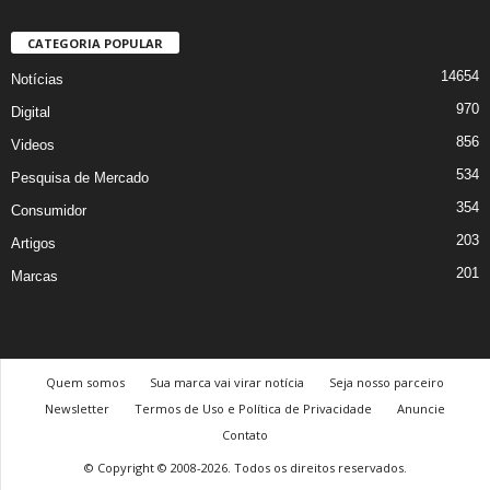
CATEGORIA POPULAR
14654
Notícias
970
Digital
856
Videos
534
Pesquisa de Mercado
354
Consumidor
203
Artigos
201
Marcas
Quem somos
Sua marca vai virar notícia
Seja nosso parceiro
Newsletter
Termos de Uso e Política de Privacidade
Anuncie
Contato
© Copyright © 2008-2026. Todos os direitos reservados.