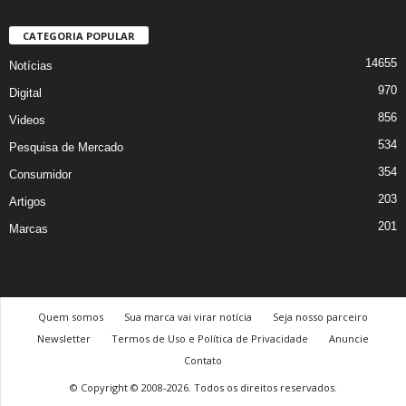
CATEGORIA POPULAR
14655
Notícias
970
Digital
856
Videos
534
Pesquisa de Mercado
354
Consumidor
203
Artigos
201
Marcas
Quem somos
Sua marca vai virar notícia
Seja nosso parceiro
Newsletter
Termos de Uso e Política de Privacidade
Anuncie
Contato
© Copyright © 2008-2026. Todos os direitos reservados.