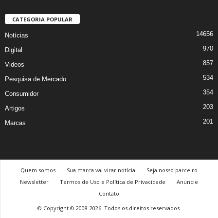
CATEGORIA POPULAR
14656
Notícias
970
Digital
857
Videos
534
Pesquisa de Mercado
354
Consumidor
203
Artigos
201
Marcas
Quem somos
Sua marca vai virar notícia
Seja nosso parceiro
Newsletter
Termos de Uso e Política de Privacidade
Anuncie
Contato
© Copyright © 2008-2026. Todos os direitos reservados.