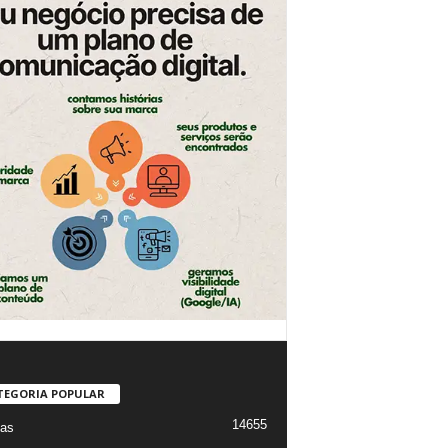
TEGORIA POPULAR
14655
ias