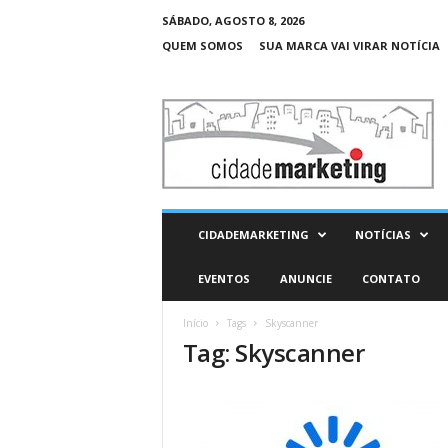
SÁBADO, AGOSTO 8, 2026
QUEM SOMOS
SUA MARCA VAI VIRAR NOTÍCIA
C
i
d
a
d
e
M
CIDADEMARKETING
NOTÍCIAS
a
r
EVENTOS
ANUNCIE
CONTATO
k
e
Início
Tags
Skyscanner
t
Tag: Skyscanner
i
n
g