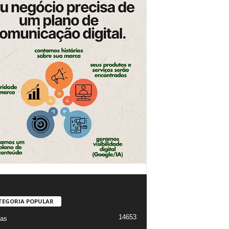
TEGORIA POPULAR
14653
ias