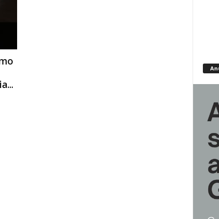
smo
An
...