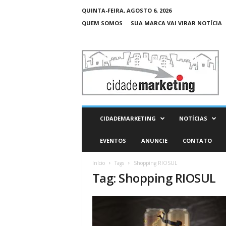
QUINTA-FEIRA, AGOSTO 6, 2026
QUEM SOMOS
SUA MARCA VAI VIRAR NOTÍCIA
C
i
d
a
d
e
M
CIDADEMARKETING
NOTÍCIAS
a
r
EVENTOS
ANUNCIE
CONTATO
k
e
Início
Tags
Shopping RIOSUL
t
Tag: Shopping RIOSUL
i
n
g