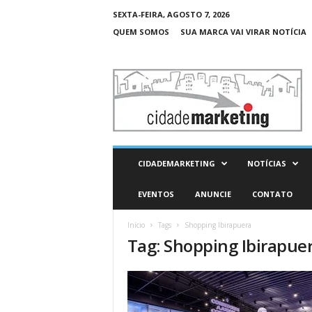
SEXTA-FEIRA, AGOSTO 7, 2026
QUEM SOMOS
SUA MARCA VAI VIRAR NOTÍCIA
C
i
d
a
d
e
M
CIDADEMARKETING
NOTÍCIAS
a
r
EVENTOS
ANUNCIE
CONTATO
k
e
Início
Tags
Shopping Ibirapuera
t
Tag: Shopping Ibirapue
i
n
g