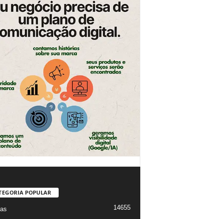
TEGORIA POPULAR
14655
ias