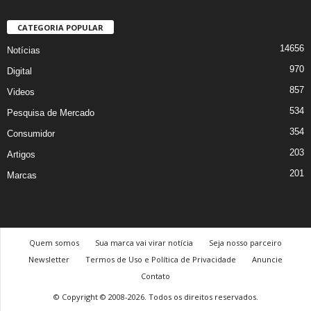
CATEGORIA POPULAR
14656
Notícias
970
Digital
857
Videos
534
Pesquisa de Mercado
354
Consumidor
203
Artigos
201
Marcas
Quem somos
Sua marca vai virar notícia
Seja nosso parceiro
Newsletter
Termos de Uso e Política de Privacidade
Anuncie
Contato
© Copyright © 2008-2026. Todos os direitos reservados.