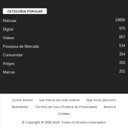
CATEGORIA POPULAR
14656
Notícias
970
Digital
857
Videos
534
Pesquisa de Mercado
354
Consumidor
203
Artigos
201
Marcas
Quem somos
Sua marca vai virar notícia
Seja nosso parceiro
Newsletter
Termos de Uso e Política de Privacidade
Anuncie
Contato
© Copyright © 2008-2026. Todos os direitos reservados.