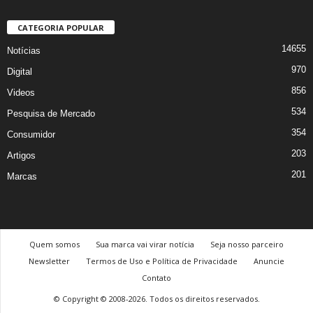
CATEGORIA POPULAR
14655
Notícias
970
Digital
856
Videos
534
Pesquisa de Mercado
354
Consumidor
203
Artigos
201
Marcas
Quem somos
Sua marca vai virar notícia
Seja nosso parceiro
Newsletter
Termos de Uso e Política de Privacidade
Anuncie
Contato
© Copyright © 2008-2026. Todos os direitos reservados.