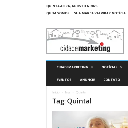
QUINTA-FEIRA, AGOSTO 6, 2026
QUEM SOMOS
SUA MARCA VAI VIRAR NOTÍCIA
C
i
d
a
d
e
M
CIDADEMARKETING
NOTÍCIAS
a
r
EVENTOS
ANUNCIE
CONTATO
k
e
Início
Tags
Quintal
t
Tag: Quintal
i
n
g