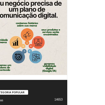
TEGORIA POPULAR
14653
ias