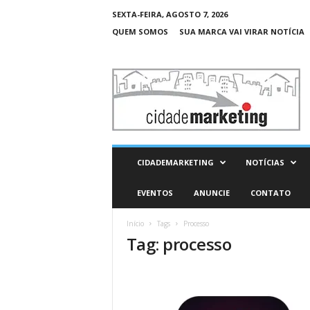
SEXTA-FEIRA, AGOSTO 7, 2026
QUEM SOMOS
SUA MARCA VAI VIRAR NOTÍCIA
C
i
d
a
d
e
M
CIDADEMARKETING
NOTÍCIAS
a
r
EVENTOS
ANUNCIE
CONTATO
k
e
Início
Tags
Processo
t
Tag: processo
i
n
g