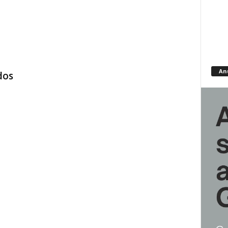
An
dos