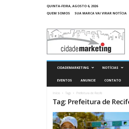
QUINTA-FEIRA, AGOSTO 6, 2026
QUEM SOMOS
SUA MARCA VAI VIRAR NOTÍCIA
C
i
d
a
d
e
M
CIDADEMARKETING
NOTÍCIAS
a
r
EVENTOS
ANUNCIE
CONTATO
k
e
Início
Tags
Prefeitura de Recife
t
Tag: Prefeitura de Recif
i
n
g