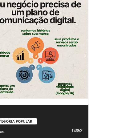
TEGORIA POPULAR
14653
ias