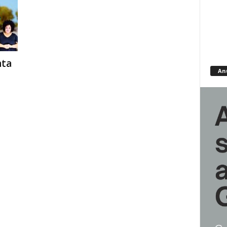
nta
An