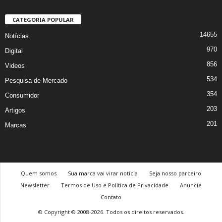
CATEGORIA POPULAR
14655
Notícias
970
Digital
856
Videos
534
Pesquisa de Mercado
354
Consumidor
203
Artigos
201
Marcas
Quem somos
Sua marca vai virar notícia
Seja nosso parceiro
Newsletter
Termos de Uso e Política de Privacidade
Anuncie
Contato
© Copyright © 2008-2026. Todos os direitos reservados.