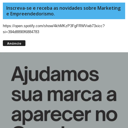
Inscreva-se e receba as novidades sobre Marketing
e Empreendedorismo.
https://open.spotify.com/show/4khMKzP3FgFRWVwb73xicc?
si=394d8890f6884783
Anúncio