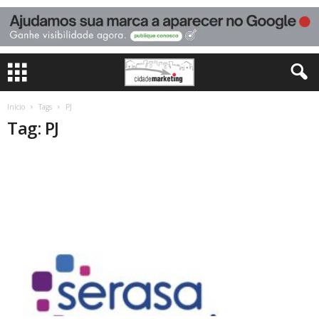
Início
Tags
PJ
Tag: PJ