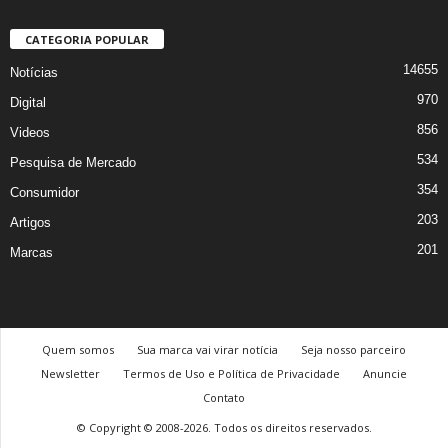
CATEGORIA POPULAR
14655
Notícias
970
Digital
856
Videos
534
Pesquisa de Mercado
354
Consumidor
203
Artigos
201
Marcas
Quem somos
Sua marca vai virar notícia
Seja nosso parceiro
Newsletter
Termos de Uso e Política de Privacidade
Anuncie
Contato
© Copyright © 2008-2026. Todos os direitos reservados.