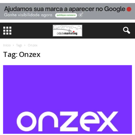
Início
Tags
Onzex
Tag: Onzex