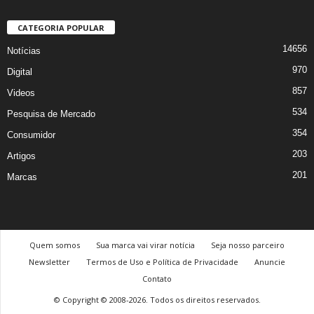
CATEGORIA POPULAR
14656
Notícias
970
Digital
857
Videos
534
Pesquisa de Mercado
354
Consumidor
203
Artigos
201
Marcas
Quem somos
Sua marca vai virar notícia
Seja nosso parceiro
Newsletter
Termos de Uso e Política de Privacidade
Anuncie
Contato
© Copyright © 2008-2026. Todos os direitos reservados.