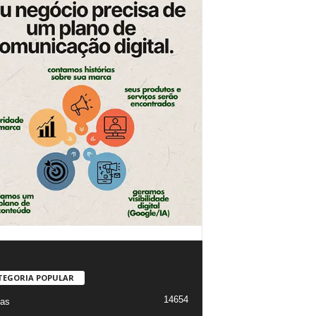
TEGORIA POPULAR
14654
ias