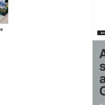
de
An