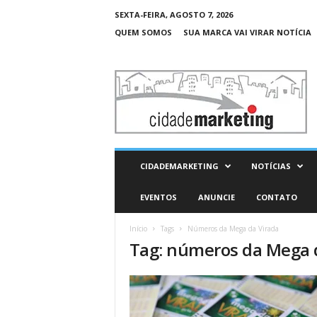
SEXTA-FEIRA, AGOSTO 7, 2026
QUEM SOMOS
SUA MARCA VAI VIRAR NOTÍCIA
C
i
d
a
d
e
M
CIDADEMARKETING
NOTÍCIAS
a
r
EVENTOS
ANUNCIE
CONTATO
k
e
Início
Tags
Números da Mega da Virada
t
Tag: números da Mega 
i
n
g