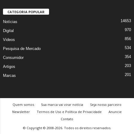
CATEGORIA POPULAR
14653
Notícias
970
Digital
856
Videos
534
Pesquisa de Mercado
354
Consumidor
203
Artigos
201
Marcas
Quem somos
Sua marca vai virar notícia
Seja nosso parceiro
Newsletter
Termos de Uso e Política de Privacidade
Anuncie
Contato
© Copyright © 2008-2026. Todos os direitos reservados.