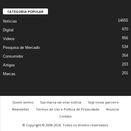
CATEGORIA POPULAR
14655
Notícias
970
Digital
856
Videos
534
Pesquisa de Mercado
354
Consumidor
203
Artigos
201
Marcas
Quem somos
Sua marca vai virar notícia
Seja nosso parceiro
Newsletter
Termos de Uso e Política de Privacidade
Anuncie
Contato
© Copyright © 2008-2026. Todos os direitos reservados.