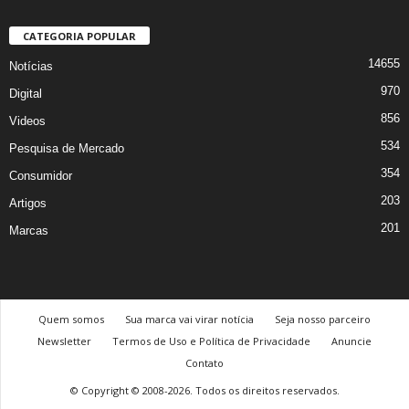
CATEGORIA POPULAR
14655
Notícias
970
Digital
856
Videos
534
Pesquisa de Mercado
354
Consumidor
203
Artigos
201
Marcas
Quem somos
Sua marca vai virar notícia
Seja nosso parceiro
Newsletter
Termos de Uso e Política de Privacidade
Anuncie
Contato
© Copyright © 2008-2026. Todos os direitos reservados.