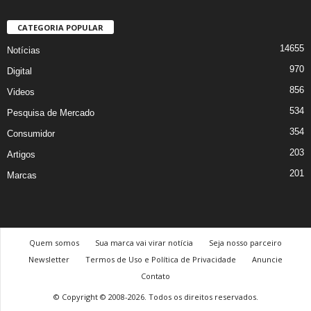
CATEGORIA POPULAR
14655
Notícias
970
Digital
856
Videos
534
Pesquisa de Mercado
354
Consumidor
203
Artigos
201
Marcas
Quem somos
Sua marca vai virar notícia
Seja nosso parceiro
Newsletter
Termos de Uso e Política de Privacidade
Anuncie
Contato
© Copyright © 2008-2026. Todos os direitos reservados.