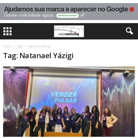
Início
Tags
Natanael Yázigi
Tag: Natanael Yázigi