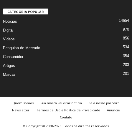
CATEGORIA POPULAR
14654
Notícias
970
Digital
856
Videos
534
Pesquisa de Mercado
354
Consumidor
203
Artigos
201
Marcas
Quem somos
Sua marca vai virar notícia
Seja nosso parceiro
Newsletter
Termos de Uso e Política de Privacidade
Anuncie
Contato
© Copyright © 2008-2026. Todos os direitos reservados.