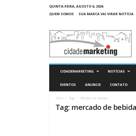
QUINTA-FEIRA, AGOSTO 6, 2026
QUEM SOMOS
SUA MARCA VAI VIRAR NOTÍCIA
C
i
d
a
d
e
M
CIDADEMARKETING
NOTÍCIAS
a
r
EVENTOS
ANUNCIE
CONTATO
k
e
Início
Tags
Mercado de bebidas
t
Tag: mercado de bebid
i
n
g