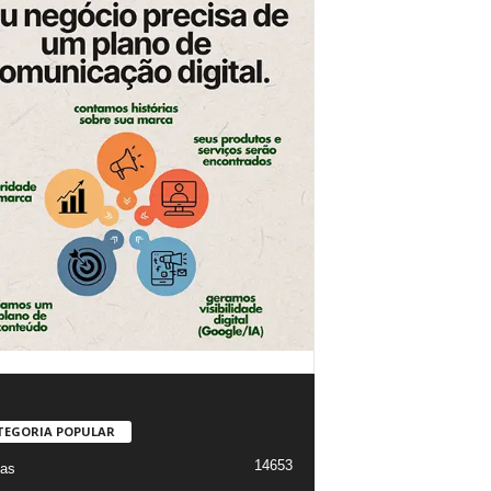
TEGORIA POPULAR
14653
ias