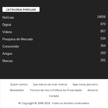
CATEGORIA POPULAR
14656
Notícias
970
Digital
857
Videos
534
Pesquisa de Mercado
354
Consumidor
203
Artigos
201
Marcas
Quem somos
Sua marca vai virar notícia
Seja nosso parceiro
Newsletter
Termos de Uso e Política de Privacidade
Anuncie
Contato
© Copyright © 2008-2026. Todos os direitos reservados.