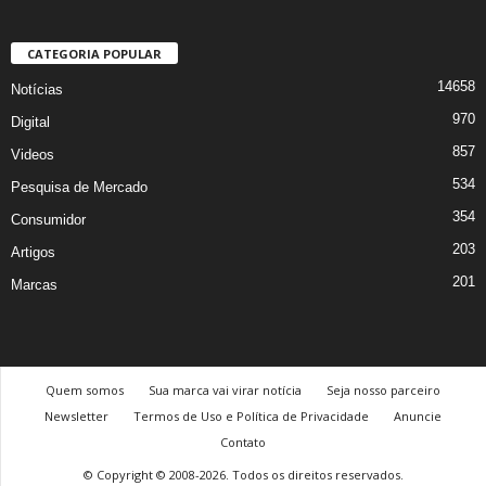
CATEGORIA POPULAR
14658
Notícias
970
Digital
857
Videos
534
Pesquisa de Mercado
354
Consumidor
203
Artigos
201
Marcas
Quem somos
Sua marca vai virar notícia
Seja nosso parceiro
Newsletter
Termos de Uso e Política de Privacidade
Anuncie
Contato
© Copyright © 2008-2026. Todos os direitos reservados.