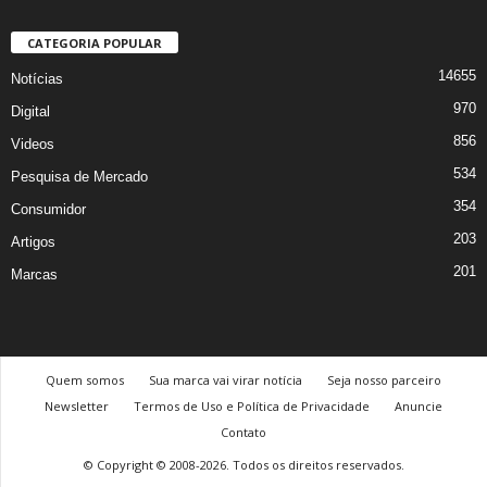
CATEGORIA POPULAR
14655
Notícias
970
Digital
856
Videos
534
Pesquisa de Mercado
354
Consumidor
203
Artigos
201
Marcas
Quem somos
Sua marca vai virar notícia
Seja nosso parceiro
Newsletter
Termos de Uso e Política de Privacidade
Anuncie
Contato
© Copyright © 2008-2026. Todos os direitos reservados.