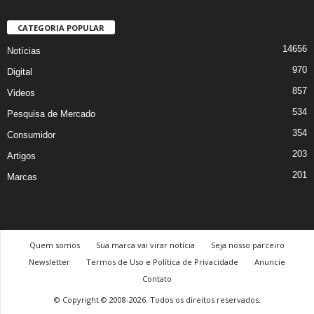
CATEGORIA POPULAR
14656
Notícias
970
Digital
857
Videos
534
Pesquisa de Mercado
354
Consumidor
203
Artigos
201
Marcas
Quem somos
Sua marca vai virar notícia
Seja nosso parceiro
Newsletter
Termos de Uso e Política de Privacidade
Anuncie
Contato
© Copyright © 2008-2026. Todos os direitos reservados.