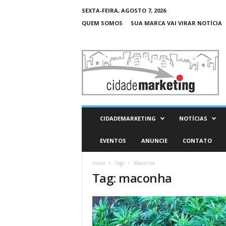
SEXTA-FEIRA, AGOSTO 7, 2026
QUEM SOMOS
SUA MARCA VAI VIRAR NOTÍCIA
C
i
d
a
d
e
M
CIDADEMARKETING
NOTÍCIAS
a
r
EVENTOS
ANUNCIE
CONTATO
k
e
Início
Tags
Maconha
t
Tag: maconha
i
n
g