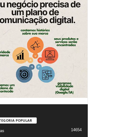
TEGORIA POPULAR
14654
ias