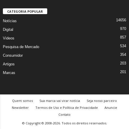
CATEGORIA POPULAR
14656
Notícias
970
Digital
857
Videos
534
Pesquisa de Mercado
354
Consumidor
203
Artigos
201
Marcas
Quem somos
Sua marca vai virar notícia
Seja nosso parceiro
Newsletter
Termos de Uso e Política de Privacidade
Anuncie
Contato
© Copyright © 2008-2026. Todos os direitos reservados.