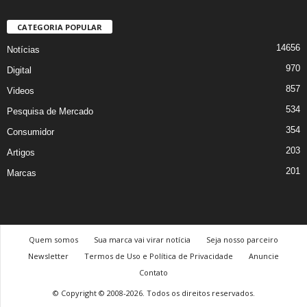
CATEGORIA POPULAR
14656
Notícias
970
Digital
857
Videos
534
Pesquisa de Mercado
354
Consumidor
203
Artigos
201
Marcas
Quem somos
Sua marca vai virar notícia
Seja nosso parceiro
Newsletter
Termos de Uso e Política de Privacidade
Anuncie
Contato
© Copyright © 2008-2026. Todos os direitos reservados.