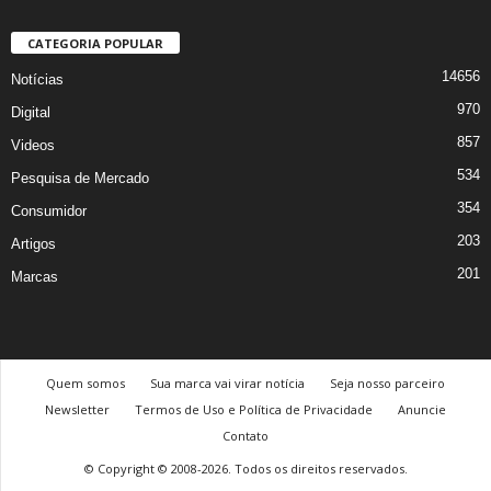
CATEGORIA POPULAR
14656
Notícias
970
Digital
857
Videos
534
Pesquisa de Mercado
354
Consumidor
203
Artigos
201
Marcas
Quem somos
Sua marca vai virar notícia
Seja nosso parceiro
Newsletter
Termos de Uso e Política de Privacidade
Anuncie
Contato
© Copyright © 2008-2026. Todos os direitos reservados.