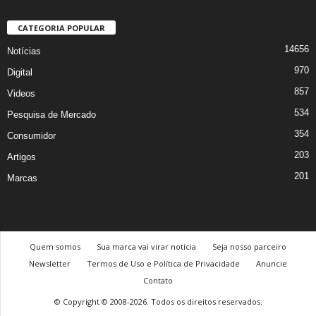
CATEGORIA POPULAR
14656
Notícias
970
Digital
857
Videos
534
Pesquisa de Mercado
354
Consumidor
203
Artigos
201
Marcas
Quem somos
Sua marca vai virar notícia
Seja nosso parceiro
Newsletter
Termos de Uso e Política de Privacidade
Anuncie
Contato
© Copyright © 2008-2026. Todos os direitos reservados.