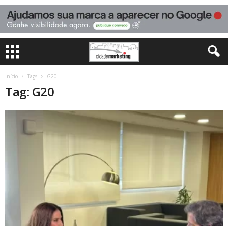
Início
Tags
G20
Tag: G20