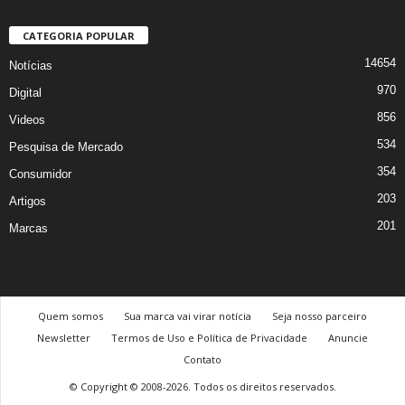
CATEGORIA POPULAR
14654
Notícias
970
Digital
856
Videos
534
Pesquisa de Mercado
354
Consumidor
203
Artigos
201
Marcas
Quem somos
Sua marca vai virar notícia
Seja nosso parceiro
Newsletter
Termos de Uso e Política de Privacidade
Anuncie
Contato
© Copyright © 2008-2026. Todos os direitos reservados.