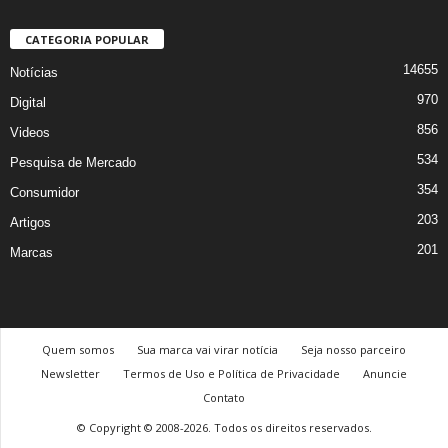
CATEGORIA POPULAR
14655
Notícias
970
Digital
856
Videos
534
Pesquisa de Mercado
354
Consumidor
203
Artigos
201
Marcas
Quem somos
Sua marca vai virar notícia
Seja nosso parceiro
Newsletter
Termos de Uso e Política de Privacidade
Anuncie
Contato
© Copyright © 2008-2026. Todos os direitos reservados.