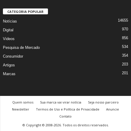
CATEGORIA POPULAR
14655
Notícias
970
Digital
856
Videos
534
Pesquisa de Mercado
354
Consumidor
203
Artigos
201
Marcas
Quem somos
Sua marca vai virar notícia
Seja nosso parceiro
Newsletter
Termos de Uso e Política de Privacidade
Anuncie
Contato
© Copyright © 2008-2026. Todos os direitos reservados.