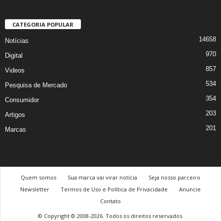
CATEGORIA POPULAR
14658
Notícias
970
Digital
857
Videos
534
Pesquisa de Mercado
354
Consumidor
203
Artigos
201
Marcas
Quem somos
Sua marca vai virar notícia
Seja nosso parceiro
Newsletter
Termos de Uso e Política de Privacidade
Anuncie
Contato
© Copyright © 2008-2026. Todos os direitos reservados.