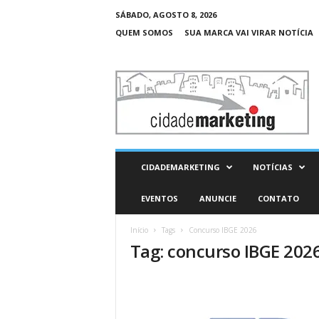
SÁBADO, AGOSTO 8, 2026
QUEM SOMOS
SUA MARCA VAI VIRAR NOTÍCIA
C
i
d
a
d
e
M
CIDADEMARKETING
NOTÍCIAS
a
r
EVENTOS
ANUNCIE
CONTATO
k
e
Início
Tags
Concurso IBGE 2026
t
Tag: concurso IBGE 202
i
n
g