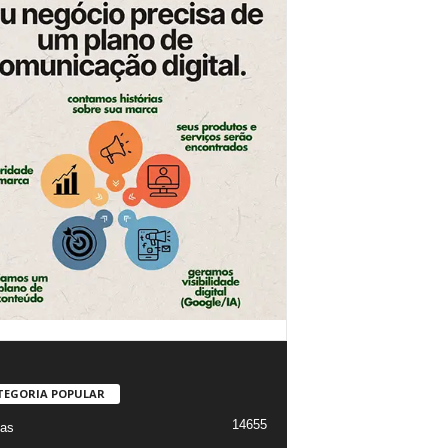
TEGORIA POPULAR
14655
ias