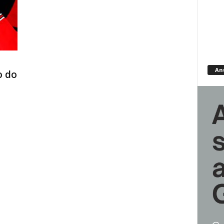
An
o do