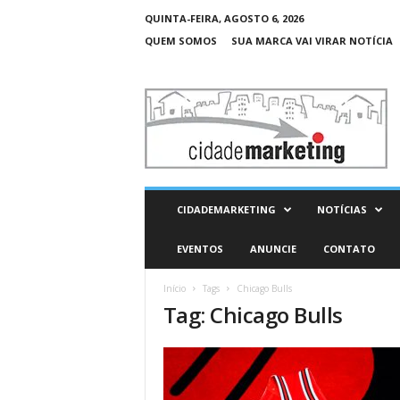
QUINTA-FEIRA, AGOSTO 6, 2026
QUEM SOMOS
SUA MARCA VAI VIRAR NOTÍCIA
C
i
d
a
d
e
M
CIDADEMARKETING
NOTÍCIAS
a
r
EVENTOS
ANUNCIE
CONTATO
k
e
Início
Tags
Chicago Bulls
t
Tag: Chicago Bulls
i
n
g