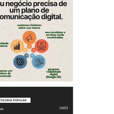
TEGORIA POPULAR
14653
ias