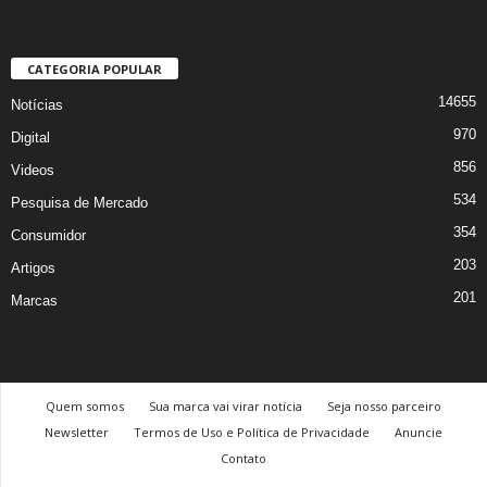
CATEGORIA POPULAR
14655
Notícias
970
Digital
856
Videos
534
Pesquisa de Mercado
354
Consumidor
203
Artigos
201
Marcas
Quem somos
Sua marca vai virar notícia
Seja nosso parceiro
Newsletter
Termos de Uso e Política de Privacidade
Anuncie
Contato