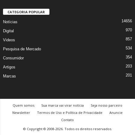
CATEGORIA POPULAR
14656
Notícias
970
Digital
857
Videos
534
Pesquisa de Mercado
354
Consumidor
203
Artigos
201
Marcas
Quem somos
Sua marca vai virar notícia
Seja nosso parceiro
Newsletter
Termos de Uso e Política de Privacidade
Anuncie
Contato
© Copyright © 2008-2026. Todos os direitos reservados.