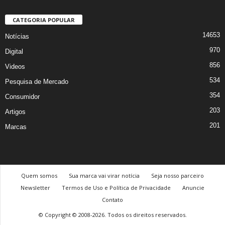
CATEGORIA POPULAR
14653
Notícias
970
Digital
856
Videos
534
Pesquisa de Mercado
354
Consumidor
203
Artigos
201
Marcas
Quem somos
Sua marca vai virar notícia
Seja nosso parceiro
Newsletter
Termos de Uso e Política de Privacidade
Anuncie
Contato
© Copyright © 2008-2026. Todos os direitos reservados.