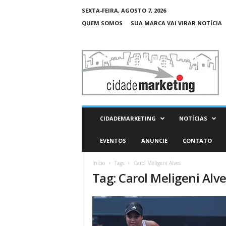
SEXTA-FEIRA, AGOSTO 7, 2026
QUEM SOMOS
SUA MARCA VAI VIRAR NOTÍCIA
C
i
d
a
d
e
M
CIDADEMARKETING
NOTÍCIAS
a
r
EVENTOS
ANUNCIE
CONTATO
k
e
Início
Tags
Carol Meligeni Alves
t
Tag: Carol Meligeni Alv
i
n
g