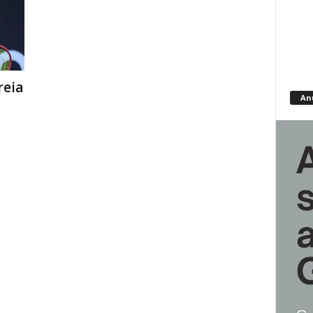
reia
An