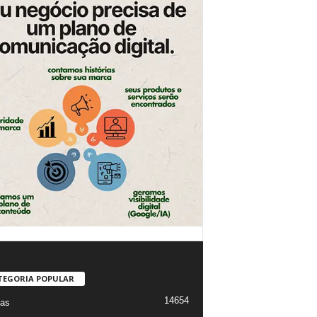
TEGORIA POPULAR
14654
ias