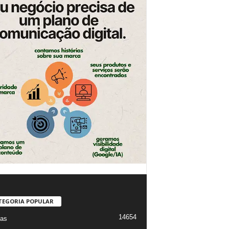
TEGORIA POPULAR
14654
ias