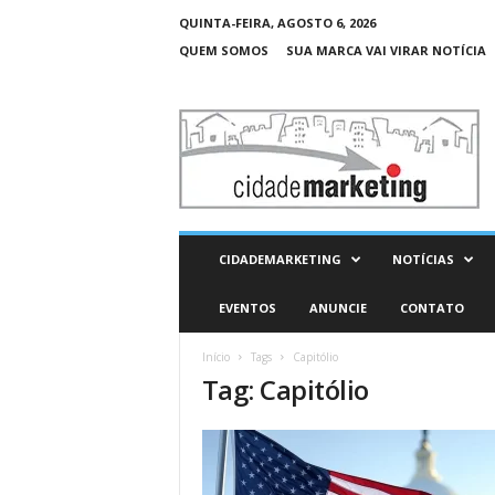
QUINTA-FEIRA, AGOSTO 6, 2026
QUEM SOMOS
SUA MARCA VAI VIRAR NOTÍCIA
C
i
d
a
d
e
M
CIDADEMARKETING
NOTÍCIAS
a
r
EVENTOS
ANUNCIE
CONTATO
k
e
Início
Tags
Capitólio
t
Tag: Capitólio
i
n
g