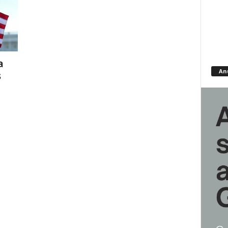
a
An
s