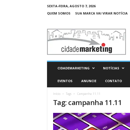
SEXTA-FEIRA, AGOSTO 7, 2026
QUEM SOMOS
SUA MARCA VAI VIRAR NOTÍCIA
C
i
d
a
d
e
M
CIDADEMARKETING
NOTÍCIAS
a
r
EVENTOS
ANUNCIE
CONTATO
k
e
Início
Tags
Campanha 11.11
t
Tag: campanha 11.11
i
n
g