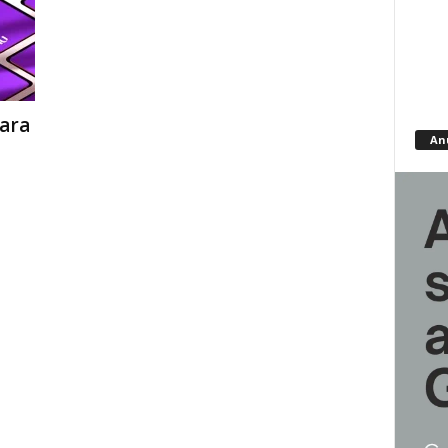
ara
An