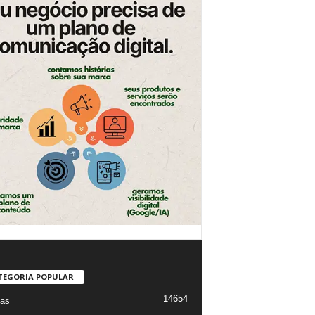
TEGORIA POPULAR
14654
ias