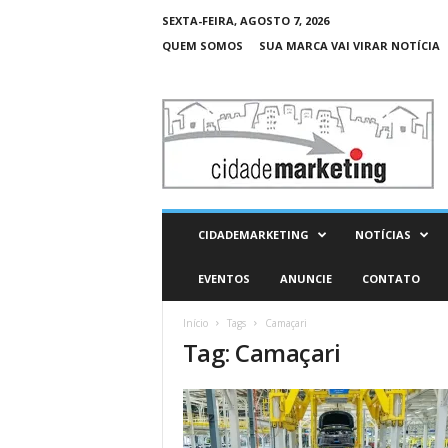
SEXTA-FEIRA, AGOSTO 7, 2026
QUEM SOMOS
SUA MARCA VAI VIRAR NOTÍCIA
C
i
d
a
d
e
M
CIDADEMARKETING
NOTÍCIAS
a
r
EVENTOS
ANUNCIE
CONTATO
k
e
Início
Tags
Camaçari
t
Tag: Camaçari
i
n
g