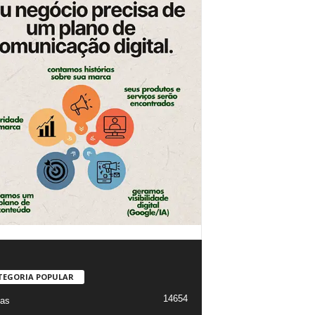
TEGORIA POPULAR
14654
ias